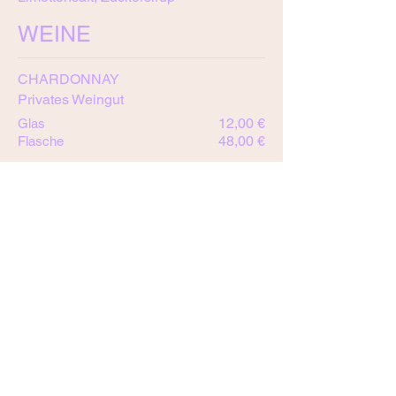
WEINE
CHARDONNAY
Privates Weingut
12,00 €
Glas
48,00 €
Flasche
SAUVIGNON BLANC
Privates Weingut
11,00 €
Glas
44,00 €
Flasche
Spätburgunder
Privates Weingut
14,00 €
Glas
56,00 €
Flasche